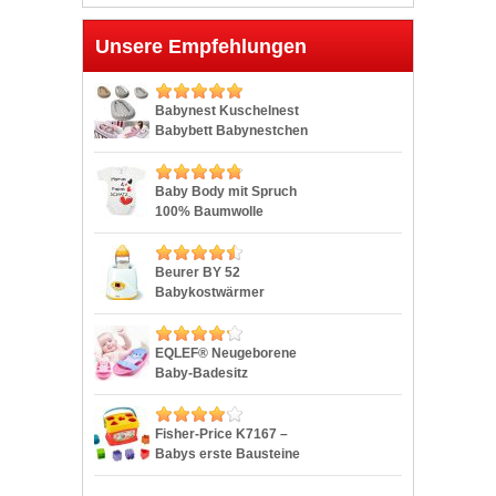
Unsere Empfehlungen
Babynest Kuschelnest
Babybett Babynestchen
Reisebett Stillkissen 80
x 40 cm (80×40 cm, Grau
-Sterne Nr. 23)
Baby Body mit Spruch
100% Baumwolle
Kurzarm-Body Mädchen
Babybody Junge
Herzmotiv, Farbe: Weiß –
Beurer BY 52
Mamas Papas Schatz,
Babykostwärmer
Größe: 86
EQLEF® Neugeborene
Baby-Badesitz
Unterstützung Net
Badewanne Sling, Blau
Fisher-Price K7167 –
Babys erste Bausteine
Formensortierspiel