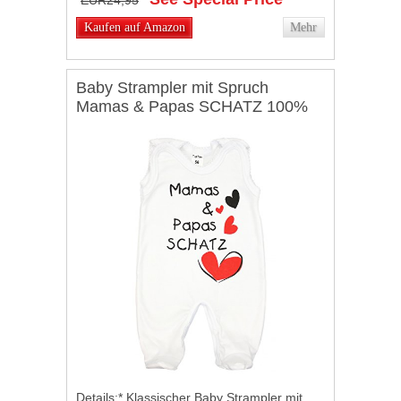
EUR24,95
Muster, 1...
Kaufen auf Amazon
Mehr
Baby Strampler mit Spruch
Mamas & Papas SCHATZ 100%
Baumwolle Junge Babystrampler
Mädchen Strampelanzug / Made
in EU, Farbe: Weiß – Mamas
Papas Schatz, Größe: 86
Details:* Klassischer Baby Strampler mit