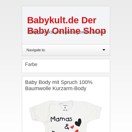
Babykult.de Der
Baby Online Shop
Babyprodukte jetzt günstig online kaufen!
Navigate to:
Farbe
Baby Body mit Spruch 100%
Baumwolle Kurzarm-Body
Mädchen Babybody Junge
Herzmotiv, Farbe: Weiß – Mamas
Papas Schatz, Größe: 86