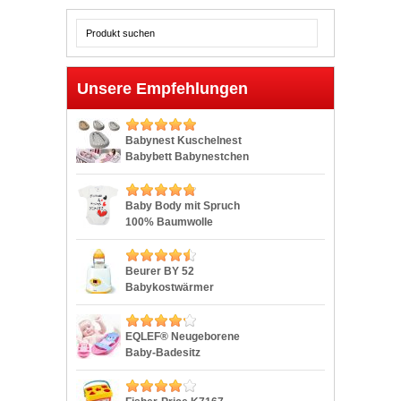
Unsere Empfehlungen
Babynest Kuschelnest
Babybett Babynestchen
Reisebett Stillkissen 80
x 40 cm (80×40 cm, Grau
-Sterne Nr. 23)
Baby Body mit Spruch
100% Baumwolle
Kurzarm-Body Mädchen
Babybody Junge
Herzmotiv, Farbe: Weiß –
Beurer BY 52
Mamas Papas Schatz,
Babykostwärmer
Größe: 86
EQLEF® Neugeborene
Baby-Badesitz
Unterstützung Net
Badewanne Sling, Blau