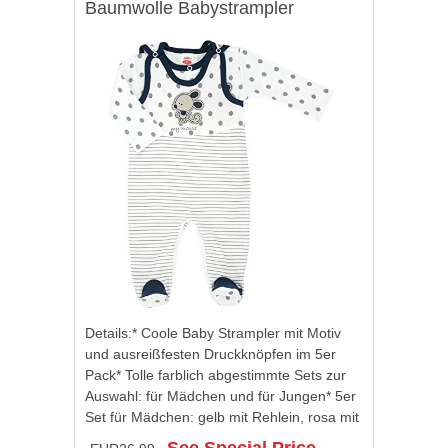
Baumwolle Babystrampler
Strampelanzug Junge Mädchen,
Farbe: Junge, Größe: 68 Reviews
Details:* Coole Baby Strampler mit Motiv
und ausreißfesten Druckknöpfen im 5er
Pack* Tolle farblich abgestimmte Sets zur
Auswahl: für Mädchen und für Jungen* 5er
Set für Mädchen: gelb mit Rehlein, rosa mit
Schäfchen, grün mit Häschen,...
See Special Price