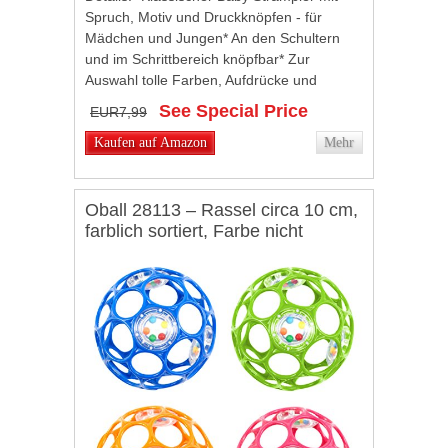
Spruch, Motiv und Druckknöpfen - für
Mädchen und Jungen* An den Schultern
und im Schrittbereich knöpfbar* Zur
Auswahl tolle Farben, Aufdrücke und
Sprüche* Weißer Strampler mit Spruch
See Special Price
EUR7,99
"Mamas & Papas...
Kaufen auf Amazon
Mehr
Oball 28113 – Rassel circa 10 cm,
farblich sortiert, Farbe nicht
wählbar