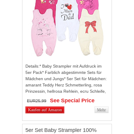
Details:* Baby Strampler mit Aufdruck im
5er Pack* Farblich abgestimmte Sets für
Mädchen und Jungs* 5er Set für Mädchen:
amarant Teddy Herz Schmetterling, rosa
Prinzessin, hellrosa Rehlein, ecru Schleife,
weiß I love Mum and Dad (Ich liebe...
See Special Price
EUR25,99
Kaufen auf Amazon
Mehr
5er Set Baby Strampler 100%