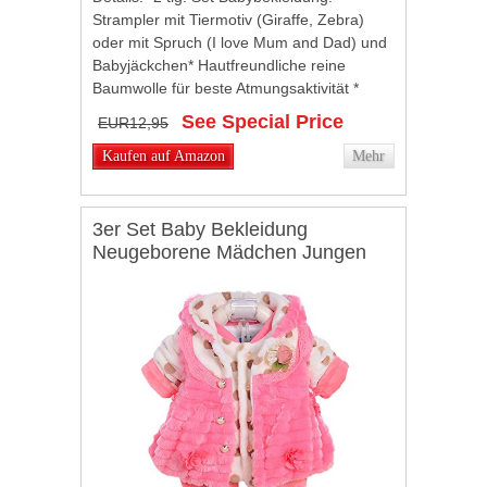
Strampler mit Tiermotiv (Giraffe, Zebra)
oder mit Spruch (I love Mum and Dad) und
Babyjäckchen* Hautfreundliche reine
Baumwolle für beste Atmungsaktivität *
Strampler an den Schultern und im
See Special Price
EUR12,95
Schrittbereich...
Kaufen auf Amazon
Mehr
3er Set Baby Bekleidung
Neugeborene Mädchen Jungen
Langarm-Body mit Aufdruck
Strampelhose mit Fuß Mütze,
Farbe: Streifenmuster Blau,
Größe: 62