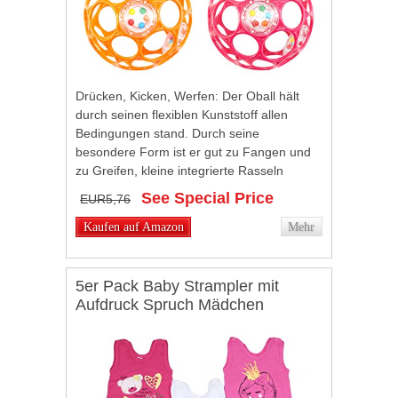
Drücken, Kicken, Werfen: Der Oball hält
durch seinen flexiblen Kunststoff allen
Bedingungen stand. Durch seine
besondere Form ist er gut zu Fangen und
zu Greifen, kleine integrierte Rasseln
machen ihn für Babies noch interessanter.
See Special Price
EUR5,76
Babies...
Kaufen auf Amazon
Mehr
5er Pack Baby Strampler mit
Aufdruck Spruch Mädchen
Strampelanzug Jungen
Babystrampler mit Fuß 100%
Baumwolle , Farbe: Mädchen,
Größe: 74