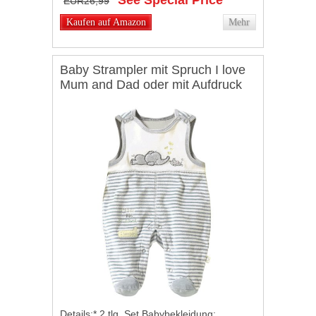
EUR26,99
Kaufen auf Amazon
Mehr
Baby Strampler mit Spruch I love
Mum and Dad oder mit Aufdruck
2-tlg. Stramplerset mit Oberteil,
Farbe: Dino Grün, Größe: 62
Reviews
Details:* 2 tlg. Set Babybekleidung: