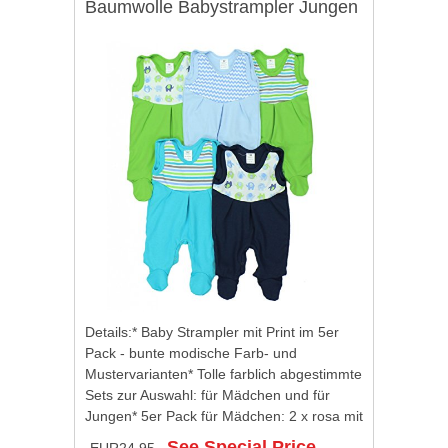
Baumwolle Babystrampler Jungen
Strampelanzug Mädchen im 5er
PACK, Farbe: Junge, Größe: 56
Details:* Baby Strampler mit Print im 5er
Pack - bunte modische Farb- und
Mustervarianten* Tolle farblich abgestimmte
Sets zur Auswahl: für Mädchen und für
Jungen* 5er Pack für Mädchen: 2 x rosa mit
buntem Blumenmuster und Zick-Zack-
See Special Price